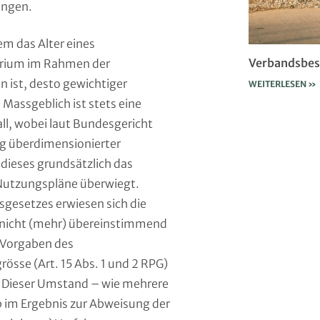
angen.
em das Alter eines
Verbandsbes
terium im Rahmen der
n ist, desto gewichtiger
WEITERLESEN »
Massgeblich ist stets eine
l, wobei laut Bundesgericht
ng überdimensionierter
ieses grundsätzlich das
r Nutzungspläne überwiegt.
gesetzes erwiesen sich die
 nicht (mehr) übereinstimmend
 Vorgaben des
sse (Art. 15 Abs. 1 und 2 RPG)
 Dieser Umstand – wie mehrere
b im Ergebnis zur Abweisung der