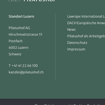
Standort Luzern
Lawrope International 
DACH Europäische Anwa
Pilatushof AG
News
Hirschmattstrasse 15
Pilatushof als Arbeitge
Postfach
Datenschutz
6002 Luzern
Impressum
Schweiz
T +41 41 22 66 100
kanzlei@pilatushof.ch