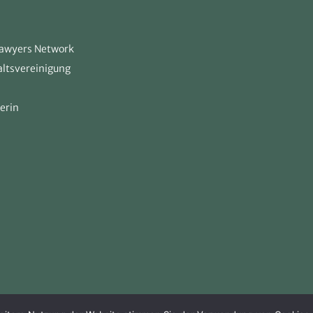
Lawyers Network
ltsvereinigung
berin