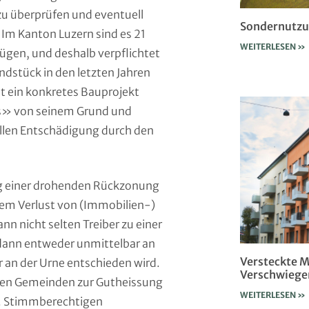
 zu überprüfen und eventuell
Sondernutzu
Im Kanton Luzern sind es 21
WEITERLESEN »
ügen, und deshalb verpflichtet
ndstück in den letzten Jahren
st ein konkretes Bauprojekt
us» von seinem Grund und
iellen Entschädigung durch den
ung einer drohenden Rückzonung
em Verlust von (Immobilien-)
 nicht selten Treiber zu einer
dann entweder unmittelbar an
Versteckte M
n der Urne entschieden wird.
Verschwiege
reren Gemeinden zur Gutheissung
WEITERLESEN »
. Stimmberechtigen