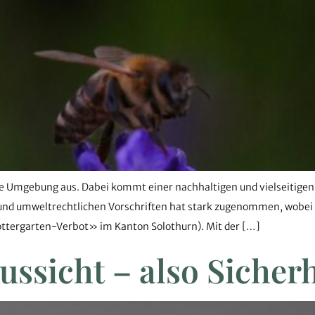
re Umgebung aus. Dabei kommt einer nachhaltigen und vielseitig
d umweltrechtlichen Vorschriften hat stark zugenommen, wobei sie 
chottergarten-Verbot» im Kanton Solothurn). Mit der […]
ussicht – also Sicherh